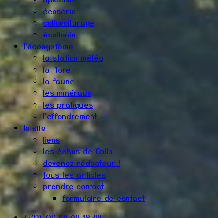
écoserie
collovoiturage
écollonie
l'écosystème
la station météo
la flore
la faune
les minéraux
les pratiques
l'effondrement
le site
liens
les échos de Collo
devenez rédacteur !
tous les articles
prendre contact
formulaire de contact
(+33) 07 67 94 18 47