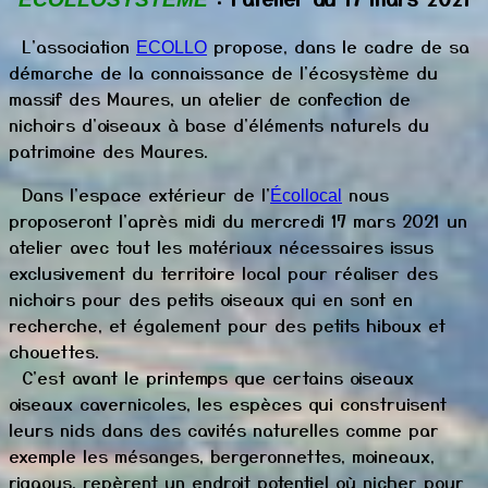
L'association
propose, dans le cadre de sa
ECOLLO
démarche de
la connaissance de l'écosystème du
massif des Maures,
un atelier de confection de
nichoirs d'oiseaux à base d'éléments naturels du
patrimoine des Maures.
Dans l'espace extérieur de l'
nous
Écollocal
proposeront l'après midi du mercredi 17 mars 2021 un
atelier avec tout l
es matériaux
nécessaires i
ssus
exclusivement
du territoire local
pour réaliser des
nichoirs pour des petits oiseaux qui en sont en
recherche, et également pour des petits hiboux et
chouettes.
C'est avant le printemps que certains oiseaux
oiseaux
cavernicoles, les espèces qui
construisent
leurs nids dans des cavités naturelles comme par
exemple les mésanges, bergeronnettes, moineaux,
rigaous, repèrent un endroit potentiel où nicher pour