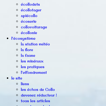
écollodets
écollotager
apiécollo
écoserie
collovoiturage
écollonie
l'écosystème
la station météo
la flore
la faune
les minéraux
les pratiques
l'effondrement
le site
liens
les échos de Collo
devenez rédacteur !
tous les articles