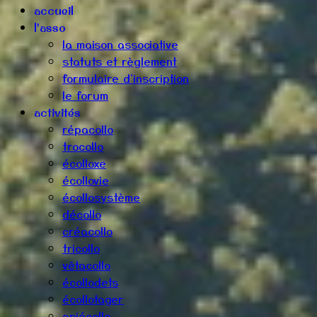
accueil
l'asso
la maison associative
statuts et règlement
formulaire d'inscription
le forum
activités
répacollo
trocollo
écolloxe
écollovie
écollosystème
décollo
créacollo
tricollo
vêtacollo
écollodets
écollotager
apiécollo