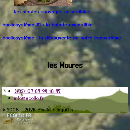
les plantes sauvages comestibles
écollosystème #1 : la balade comestible
écollosystème : la découverte de notre écosystème
les Maures
(+33) 07 67 94 18 47
info@ecollo.fr
© 2008 - 2026 ecollo / Inguilim