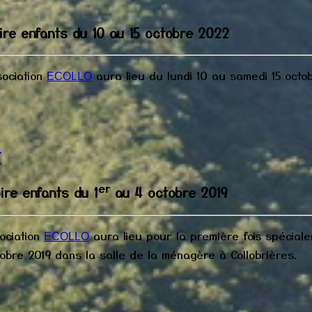
ire enfants du 10 au 15 octobre 2022
sociation
aura lieu du lundi 10 au samedi 15 octo
ECOLLO
t
er
ire enfants du 1
au 4 octobre 2019
sociation
aura lieu pour la première fois spécial
ECOLLO
bre 2019 dans la salle de la ménagère à Collobrières.