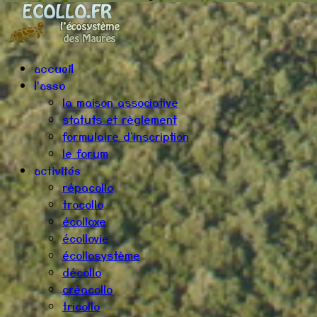
accueil
l'asso
la maison associative
statuts et règlement
formulaire d'inscription
le forum
activités
répacollo
trocollo
écolloxe
écollovie
écollosystème
décollo
créacollo
tricollo