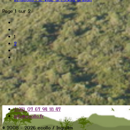
Page 1 sur 2
1
2
(+33) 07 67 94 18 47
info@ecollo.fr
© 2008 - 2026 ecollo / Inguilim