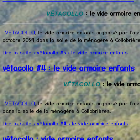
: le vide armoire e
VÊTACOLLO
, le vide armoire enfants organisé par l'as
VÊTACOLLO
octobre 2024 dans la salle de la ménagère à Collobrière
Lire la suite : vêtacollo #5 : le vide armoire enfants
vêtacollo #4 : le vide armoire enfants
: le vide arm
VÊTACOLLO
, le vide armoire enfants organisé par l'as
VÊTACOLLO
dans la salle de la ménagère à Collobrières.
Lire la suite : vêtacollo #4 : le vide armoire enfants
vêtacollo : vide armoire enfants