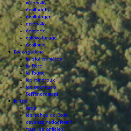
vêtacollo
écollodets
écollotager
apiécollo
écoserie
collovoiturage
écollonie
l'écosystème
la station météo
la flore
la faune
les minéraux
les pratiques
l'effondrement
le site
liens
les échos de Collo
devenez rédacteur !
tous les articles