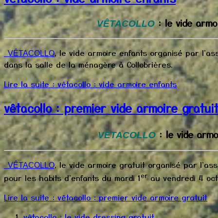
: le vide armo
VÊTACOLLO
, le vide armoire enfants organisé par l'as
VÊTACOLLO
dans la salle de la ménagère à Collobrières.
Lire la suite : vêtacollo : vide armoire enfants
vêtacollo : premier vide armoire gratui
: le vide armo
VÊTACOLLO
, le vide armoire gratuit organisé par l'as
VÊTACOLLO
er
pour les habits d'enfants du mardi 1
au vendredi 4 octo
Lire la suite : vêtacollo : premier vide armoire gratuit
vêtacollo : le vide dressing gratuit