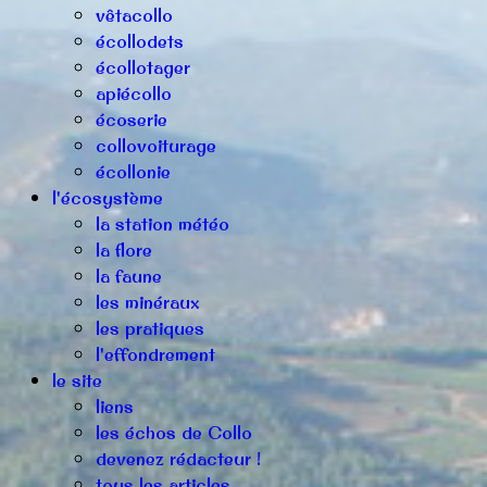
vêtacollo
écollodets
écollotager
apiécollo
écoserie
collovoiturage
écollonie
l'écosystème
la station météo
la flore
la faune
les minéraux
les pratiques
l'effondrement
le site
liens
les échos de Collo
devenez rédacteur !
tous les articles