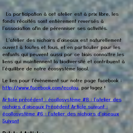
La participation à cet atelier est à prix libre, les
fonds récoltés sont entièrement reversés à
l'association afin de pérenniser ses activités.
L'atelier des nichoirs d'oiseaux est naturellement
ouvert à toutes et tous, et en particulier pour les
enfants qui peuvent aussi par ce biais connaître les
liens qui maintiennent la biodiversité et contribuent à
l'équilibre de notre écosystème local.
Le lien pour l'évènement sur notre page facebook :
http://www.facebook.com/ecolou
, partagez !
Article précédent : écollosystème #8 : l'atelier des
nichoirs d'oiseaux
Précédent
Article suivant :
écollosystème #6 : l'atelier des nichoirs d'oiseaux
Suivant