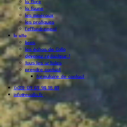
la flore
la faune
les minéraux
les pratiques
l'effondrement
le site
liens
les échos de Collo
devenez rédacteur !
tous les articles
prendre contact
formulaire de contact
(+33) 07 67 94 18 47
info@ecollo.fr