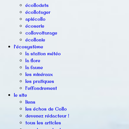
écollodets
écollotager
apiécollo
écoserie
collovoiturage
écollonie
l'écosystème
la station météo
la flore
la faune
les minéraux
les pratiques
l'effondrement
le site
liens
les échos de Collo
devenez rédacteur !
tous les articles