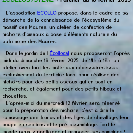
L'association
propose, dans le cadre de sa
ECOLLO
démarche de
la connaissance de l'écosystème du
massif des Maures,
un atelier de confection de
nichoirs d'oiseaux à base d'éléments naturels du
patrimoine des Maures.
Dans le jardin de l'
nous proposeront l'après
Écollocal
midi du dimanche 16 février 2025, de 14h à 18h, un
atelier avec tout l
es matériaux
nécessaires i
ssus
exclusivement
du territoire local
pour réaliser des
nichoirs pour des petits oiseaux qui en sont en
recherche, et également pour des petits hiboux et
chouettes.
L'après-midi du mercredi 12 février sera réservé
pour la préparation des nichoirs, c'est à dire le
ramassage des troncs et des tiges de chevillage, leur
coupe en sections et le pré-assemblage. Tout le
monde peux y participer et proposer ses combines !