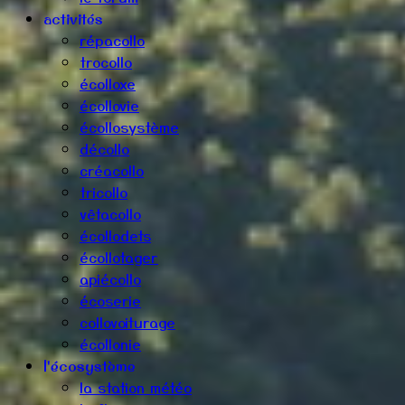
activités
répacollo
trocollo
écolloxe
écollovie
écollosystème
décollo
créacollo
tricollo
vêtacollo
écollodets
écollotager
apiécollo
écoserie
collovoiturage
écollonie
l'écosystème
la station météo