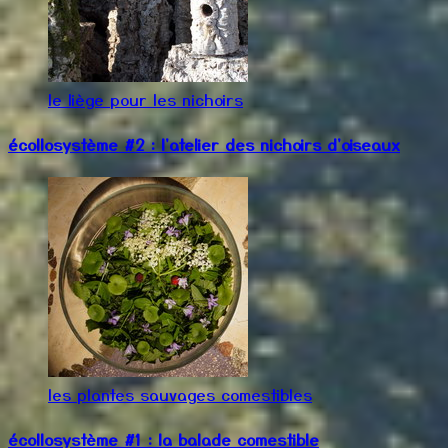
le liège pour les nichoirs
écollosystème #2 : l'atelier des nichoirs d'oiseaux
les plantes sauvages comestibles
écollosystème #1 : la balade comestible