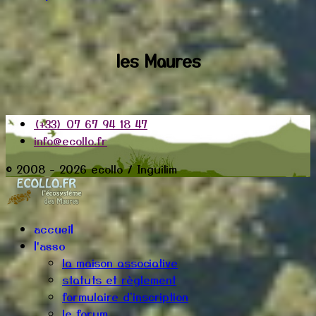
les Maures
(+33) 07 67 94 18 47
info@ecollo.fr
© 2008 - 2026 ecollo / Inguilim
accueil
l'asso
la maison associative
statuts et règlement
formulaire d'inscription
le forum