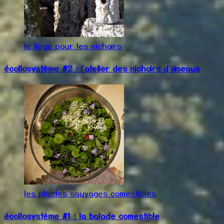
le liège pour les nichoirs
écollosystème #2 : l'atelier des nichoirs d'oiseaux
les plantes sauvages comestibles
écollosystème #1 : la balade comestible