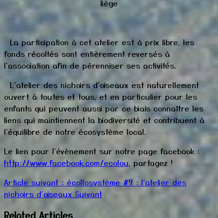
liège
La participation à cet atelier est à prix libre, les
fonds récoltés sont entièrement reversés à
l'association afin de pérenniser ses activités.
L'atelier des nichoirs d'oiseaux est naturellement
ouvert à toutes et tous, et en particulier pour les
enfants qui peuvent aussi par ce biais connaître les
liens qui maintiennent la biodiversité et contribuent à
l'équilibre de notre écosystème local.
Le lien pour l'évènement sur notre page facebook :
http://www.facebook.com/ecolou
, partagez !
Article suivant : écollosystème #7 : l'atelier des
nichoirs d'oiseaux
Suivant
Related Articles