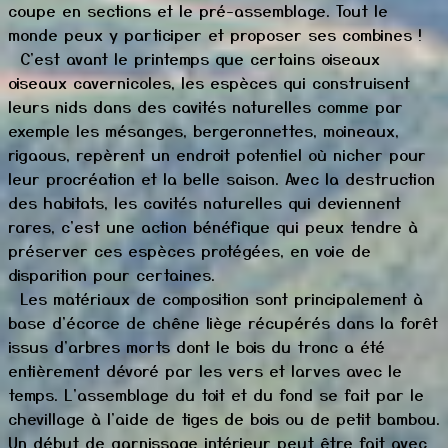
coupe en sections et le pré-assemblage. Tout le
monde peux y participer et proposer ses combines !
C'est avant le printemps que certains oiseaux
oiseaux
cavernicoles, les espèces qui
construisent
leurs nids dans des cavités naturelles comme par
exemple les mésanges, bergeronnettes, moineaux,
rigaous, repèrent un endroit potentiel où nicher pour
leur procréation et la belle saison. Avec la destruction
des habitats, les cavités naturelles qui deviennent
rares, c'est une action bénéfique qui peux tendre à
préserver ces espèces protégées, en voie de
disparition pour certaines.
Les matériaux de composition sont principalement à
base d'écorce de chêne liège récupérés dans la forêt
issus d'arbres morts dont le bois du tronc a été
entièrement dévoré par les vers et larves avec le
temps. L'assemblage du toit et du fond se fait par le
chevillage à l'aide de tiges de bois ou de petit bambou.
Un début de garnissage intérieur peut être fait avec