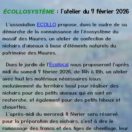
: l'atelier du 7 février 2026
ÉCOLLOSYSTÈME
L'association
propose, dans le cadre de sa
ECOLLO
démarche de
la connaissance de l'écosystème du
massif des Maures,
un atelier de confection de
nichoirs d'oiseaux à base d'éléments naturels du
patrimoine des Maures.
Dans le jardin de l'
nous proposeront l'après
Écollocal
midi du samedi 7 février 2026, de 14h à 18h, un atelier
avec tout l
es matériaux
nécessaires i
ssus
exclusivement
du territoire local
pour réaliser des
nichoirs pour des petits oiseaux qui en sont en
recherche, et également pour des petits hiboux et
chouettes.
L'après-midi du mercredi 4 février sera réservé
pour la préparation des nichoirs, c'est à dire le
ramassage des troncs et des tiges de chevillage, leur