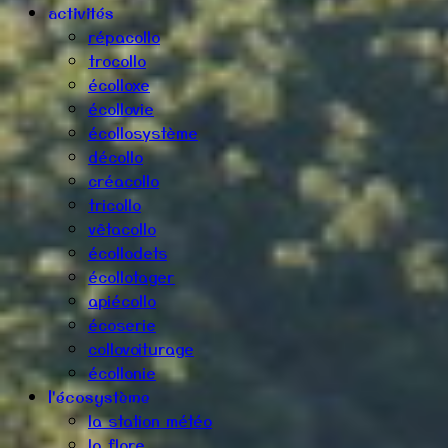
activités
répacollo
trocollo
écolloxe
écollovie
écollosystème
décollo
créacollo
tricollo
vêtacollo
écollodets
écollotager
apiécollo
écoserie
collovoiturage
écollonie
l'écosystème
la station météo
la flore