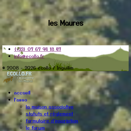
les Maures
(+33) 07 67 94 18 47
info@ecollo.fr
© 2008 - 2026 ecollo / Inguilim
accueil
l'asso
la maison associative
statuts et règlement
formulaire d'inscription
le forum