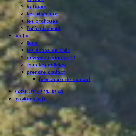
la faune
les minéraux
les pratiques
l'effondrement
le site
liens
les échos de Collo
devenez rédacteur !
tous les articles
prendre contact
formulaire de contact
(+33) 07 67 94 18 47
info@ecollo.fr